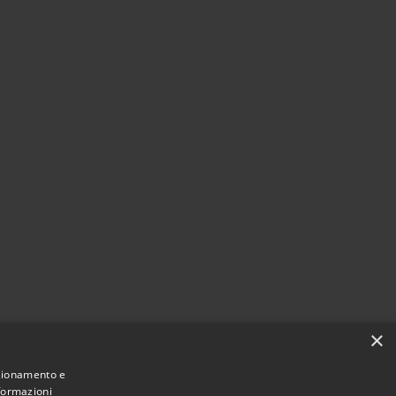
×
nzionamento e
nformazioni