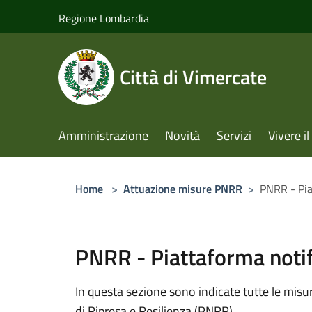
Salta al contenuto principale
Regione Lombardia
Città di Vimercate
Amministrazione
Novità
Servizi
Vivere 
Home
>
Attuazione misure PNRR
>
PNRR - Pia
PNRR - Piattaforma notif
In questa sezione sono indicate tutte le misu
di Ripresa e Resilienza (PNRR)