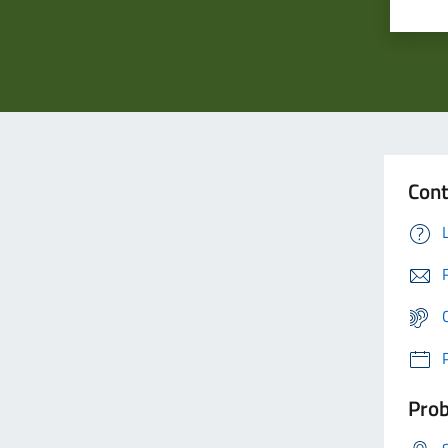
Cont
Prob