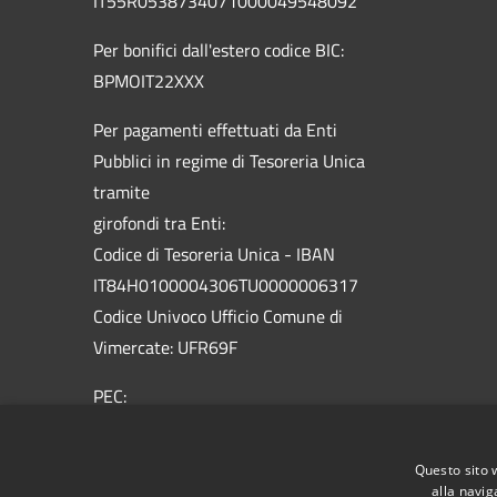
IT55R0538734071000049548092
Per bonifici dall'estero codice BIC:
BPMOIT22XXX
Per pagamenti effettuati da Enti
Pubblici in regime di Tesoreria Unica
tramite
girofondi tra Enti:
Codice di Tesoreria Unica - IBAN
IT84H0100004306TU0000006317
Codice Univoco Ufficio Comune di
Vimercate: UFR69F
PEC:
vimercate@pec.comune.vimercate.mb.it
Centralino Unico: 039.66.59.1 - Numero
Questo sito 
verde 800.012.503
alla navig