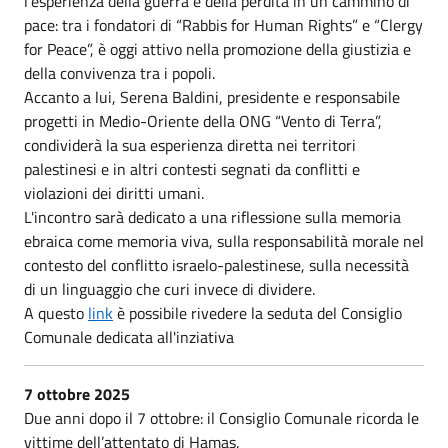
l’esperienza della guerra e della perdita in un cammino di
pace: tra i fondatori di “Rabbis for Human Rights” e “Clergy
for Peace”, è oggi attivo nella promozione della giustizia e
della convivenza tra i popoli.
Accanto a lui, Serena Baldini, presidente e responsabile
progetti in Medio-Oriente della ONG “Vento di Terra”,
condividerà la sua esperienza diretta nei territori
palestinesi e in altri contesti segnati da conflitti e
violazioni dei diritti umani.
L'incontro sarà dedicato a una riflessione sulla memoria
ebraica come memoria viva, sulla responsabilità morale nel
contesto del conflitto israelo-palestinese, sulla necessità
di un linguaggio che curi invece di dividere.
A questo
link
è possibile rivedere la seduta del Consiglio
Comunale dedicata all'inziativa
7 ottobre 2025
Due anni dopo il 7 ottobre: il Consiglio Comunale ricorda le
vittime dell’attentato di Hamas.