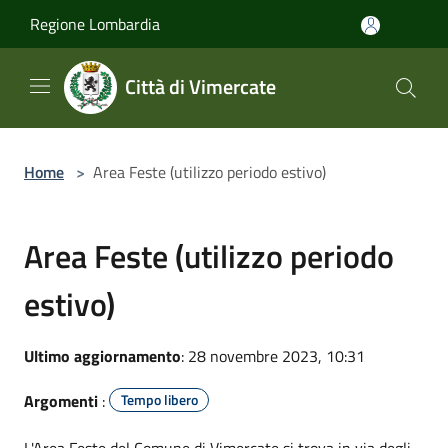
Salta al contenuto principale
Regione Lombardia
Città di Vimercate
Home
>
Area Feste (utilizzo periodo estivo)
Area Feste (utilizzo periodo
estivo)
Ultimo aggiornamento
: 28 novembre 2023, 10:31
Argomenti
:
Tempo libero
L'Area Feste del Comune di Vimercate si trova in via degli