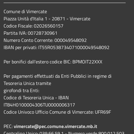
Comune di Vimercate
Piazza Unità d'Italia 1 - 20871 - Vimercate
Codice Fiscale: 02026560157
Partita IVA: 00728730961
Numero Conto Corrente: 000049548092
IBAN per privati: IT55R0538734071000049548092
Per bonifici dall'estero codice BIC: BPMOIT22XXX
Per pagamenti effettuati da Enti Pubblici in regime di
Tesoreria Unica tramite
girofondi tra Enti:
Codice di Tesoreria Unica - IBAN
IT84H0100004306TU0000006317
Codice Univoco Ufficio Comune di Vimercate: UFR69F
PEC:
vimercate@pec.comune.vimercate.mb.it
Centralino Unico: 039.66.59.1 - Numero verde 800.012.503