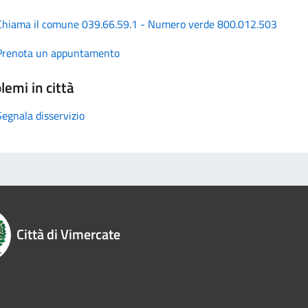
Chiama il comune 039.66.59.1 - Numero verde 800.012.503
Prenota un appuntamento
lemi in città
Segnala disservizio
Città di Vimercate