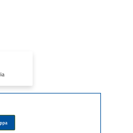
ia
appa