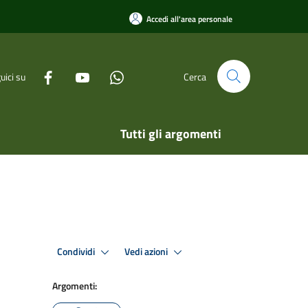
Accedi all'area personale
uici su
Cerca
Tutti gli argomenti
Condividi
Vedi azioni
Argomenti: