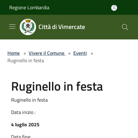
Salta al contenuto principale
Regione Lombardia
Città di Vimercate
Home
>
Vivere il Comune
>
Eventi
>
Ruginello in festa
Ruginello in festa
Ruginello in festa
Data inizio :
4 luglio 2025
Data fine: