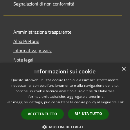
Segnalazioni di non conformità
Amministrazione trasparente
Albo Pretorio
Informativa privacy
Note legali
×
Dichiarazione di accessibilità
Informazioni sui cookie
Questo sito web utilizza cookie tecnici e assimilati strettamente
necessari al corretto funzionamento e alla navigazione del sito,
nonché un cookie tecnico analitico al solo fine di elaborare
informazioni statistiche, aggregate e anonime.
RSS
Copyright © 2026 • Città di
Per maggiori dettagli, può consultare la cookie policy al seguente
link
Accessibilità
Vimercate • Powered by
Privacy
Municipium
Accesso
•
RIFIUTA TUTTO
ACCETTA TUTTO
Cookie
redazione
Mappa del sito
MOSTRA DETTAGLI