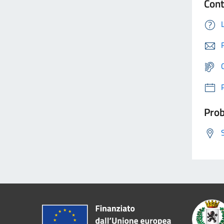
Cont
Prob