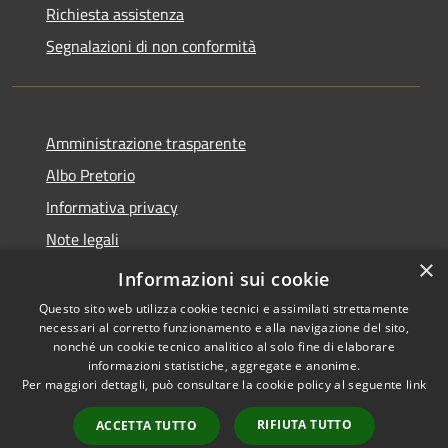
Richiesta assistenza
Segnalazioni di non conformità
Amministrazione trasparente
Albo Pretorio
Informativa privacy
Note legali
×
Dichiarazione di accessibilità
Informazioni sui cookie
Questo sito web utilizza cookie tecnici e assimilati strettamente
necessari al corretto funzionamento e alla navigazione del sito,
nonché un cookie tecnico analitico al solo fine di elaborare
informazioni statistiche, aggregate e anonime.
RSS
Copyright © 2026 • Città di
Per maggiori dettagli, può consultare la cookie policy al seguente
link
Accessibilità
Vimercate • Powered by
Privacy
Municipium
Accesso
•
RIFIUTA TUTTO
ACCETTA TUTTO
Cookie
redazione