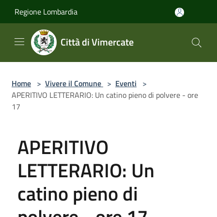
Salta al contenuto principale
Regione Lombardia
Città di Vimercate
Home
>
Vivere il Comune
>
Eventi
>
APERITIVO LETTERARIO: Un catino pieno di polvere - ore
17
APERITIVO
LETTERARIO: Un
catino pieno di
polvere - ore 17