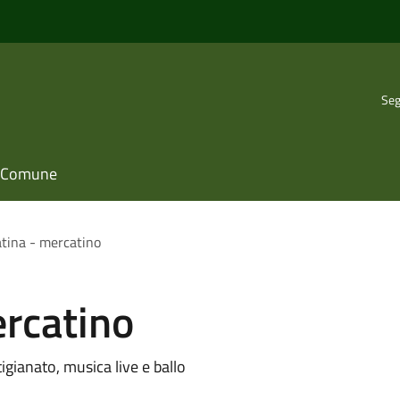
Seg
il Comune
tina - mercatino
ercatino
igianato, musica live e ballo