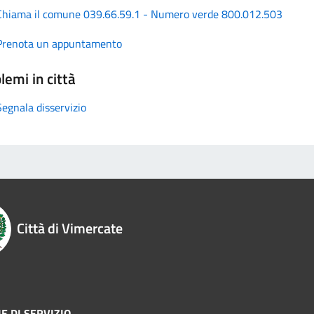
Chiama il comune 039.66.59.1 - Numero verde 800.012.503
Prenota un appuntamento
lemi in città
Segnala disservizio
Città di Vimercate
E DI SERVIZIO