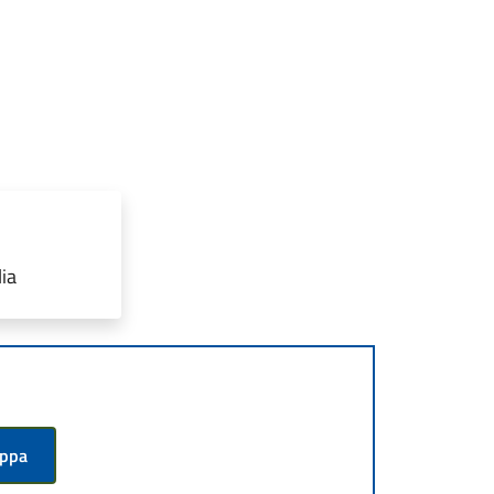
ia
appa