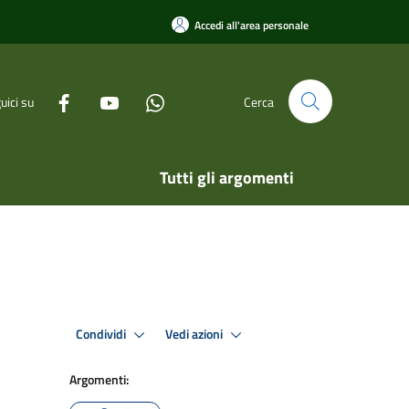
Accedi all'area personale
uici su
Cerca
Tutti gli argomenti
Condividi
Vedi azioni
Argomenti: