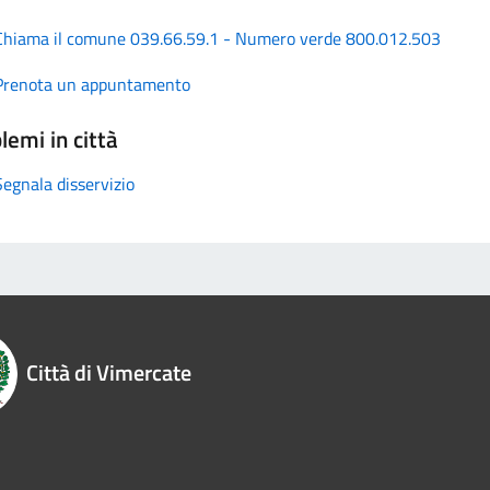
Chiama il comune 039.66.59.1 - Numero verde 800.012.503
Prenota un appuntamento
lemi in città
Segnala disservizio
Città di Vimercate