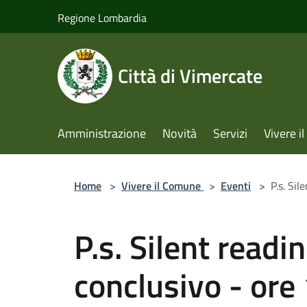
Salta al contenuto principale
Regione Lombardia
Città di Vimercate
Amministrazione
Novità
Servizi
Vivere 
Home
>
Vivere il Comune
>
Eventi
>
P.s. Sil
P.s. Silent readi
conclusivo - ore