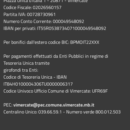
Piazza Unità d'Italia 1 - 20871 - Vimercate
Codice Fiscale: 02026560157
Partita IVA: 00728730961
Numero Conto Corrente: 000049548092
IBAN per privati: IT55R0538734071000049548092
Per bonifici dall'estero codice BIC: BPMOIT22XXX
Per pagamenti effettuati da Enti Pubblici in regime di
Tesoreria Unica tramite
girofondi tra Enti:
Codice di Tesoreria Unica - IBAN
IT84H0100004306TU0000006317
Codice Univoco Ufficio Comune di Vimercate: UFR69F
PEC:
vimercate@pec.comune.vimercate.mb.it
Centralino Unico: 039.66.59.1 - Numero verde 800.012.503