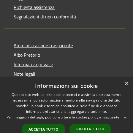
Richiesta assistenza
Segnalazioni di non conformità
Amministrazione trasparente
Albo Pretorio
Informativa privacy
Note legali
×
Dichiarazione di accessibilità
Informazioni sui cookie
Questo sito web utilizza cookie tecnici e assimilati strettamente
necessari al corretto funzionamento e alla navigazione del sito,
nonché un cookie tecnico analitico al solo fine di elaborare
informazioni statistiche, aggregate e anonime.
RSS
Copyright © 2026 • Città di
Per maggiori dettagli, può consultare la cookie policy al seguente
link
Accessibilità
Vimercate • Powered by
Privacy
Municipium
Accesso
•
RIFIUTA TUTTO
ACCETTA TUTTO