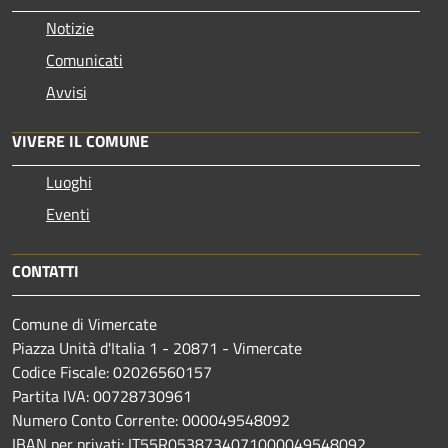
Notizie
Comunicati
Avvisi
VIVERE IL COMUNE
Luoghi
Eventi
CONTATTI
Comune di Vimercate
Piazza Unità d'Italia 1 - 20871 - Vimercate
Codice Fiscale: 02026560157
Partita IVA: 00728730961
Numero Conto Corrente: 000049548092
IBAN per privati: IT55R0538734071000049548092