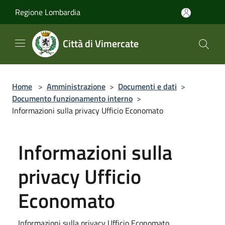
Salta al contenuto principale
Regione Lombardia
Città di Vimercate
Home
>
Amministrazione
>
Documenti e dati
>
Documento funzionamento interno
>
Informazioni sulla privacy Ufficio Economato
Informazioni sulla
privacy Ufficio
Economato
Informazioni sulla privacy Ufficio Economato