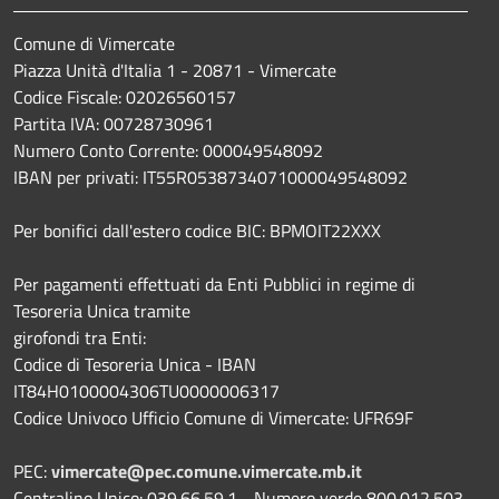
Comune di Vimercate
Piazza Unità d'Italia 1 - 20871 - Vimercate
Codice Fiscale: 02026560157
Partita IVA: 00728730961
Numero Conto Corrente: 000049548092
IBAN per privati: IT55R0538734071000049548092
Per bonifici dall'estero codice BIC: BPMOIT22XXX
Per pagamenti effettuati da Enti Pubblici in regime di
Tesoreria Unica tramite
girofondi tra Enti:
Codice di Tesoreria Unica - IBAN
IT84H0100004306TU0000006317
Codice Univoco Ufficio Comune di Vimercate: UFR69F
PEC:
vimercate@pec.comune.vimercate.mb.it
Centralino Unico: 039.66.59.1 - Numero verde 800.012.503